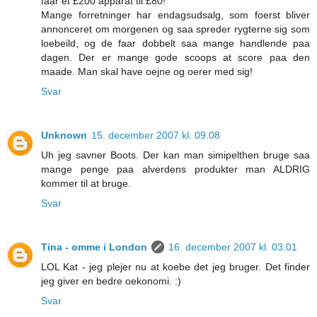
faar et £200 apparat til £80!
Mange forretninger har endagsudsalg, som foerst bliver
annonceret om morgenen og saa spreder rygterne sig som
loebeild, og de faar dobbelt saa mange handlende paa
dagen. Der er mange gode scoops at score paa den
maade. Man skal have oejne og oerer med sig!
Svar
Unknown
15. december 2007 kl. 09.08
Uh jeg savner Boots. Der kan man simipelthen bruge saa
mange penge paa alverdens produkter man ALDRIG
kommer til at bruge.
Svar
Tina - omme i London
16. december 2007 kl. 03.01
LOL Kat - jeg plejer nu at koebe det jeg bruger. Det finder
jeg giver en bedre oekonomi. :)
Svar